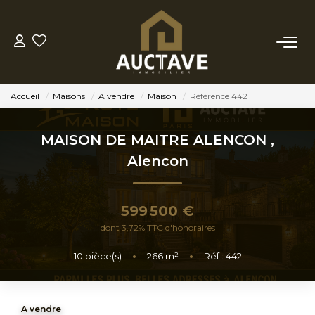
ACHETER
Accueil
Maisons
A vendre
Maison
Référence 442
ESTIMER
MAISON DE MAITRE ALENCON
,
BIENS VENDUS
Alencon
NOTRE AGENCE
599 500 €
dont 3,72% TTC d'honoraires
NOTRE PHILOSOPHIE
10
pièce(s)
•
266
m²
•
Réf : 442
CONTACT
A vendre