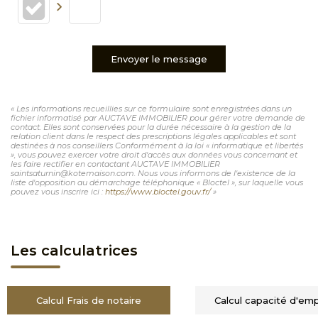
Envoyer le message
« Les informations recueillies sur ce formulaire sont enregistrées dans un
fichier informatisé par AUCTAVE IMMOBILIER pour gérer votre demande de
contact. Elles sont conservées pour la durée nécessaire à la gestion de la
relation client dans le respect des prescriptions légales applicables et sont
destinées à nos conseillers Conformément à la loi « informatique et libertés
», vous pouvez exercer votre droit d'accès aux données vous concernant et
les faire rectifier en contactant AUCTAVE IMMOBILIER
saintsaturnin@kotemaison.com. Nous vous informons de l'existence de la
liste d'opposition au démarchage téléphonique « Bloctel », sur laquelle vous
pouvez vous inscrire ici :
https://www.bloctel.gouv.fr/
»
Les calculatrices
Calcul Frais de notaire
Calcul capacité d'em