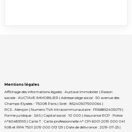
Mentions légales
Affichage des informations légales : Auctave Immobilier | Raison
sociale : AUCTAVE IMMOBILIER | Adresse siège social : 50 avenue des
Champs-Elysées - 75008 Paris | Siret : 85240507500064 |
RCS : Alençon | Numero TVA Intracommunautaire : FR66852405075 |
Forme juridique : SAS | Capital social : 10 000 | Assurance RCP : Police
n°60483995 |
Carte T : Carte professionnelle n° CPI 6001 2019 000 041
908 et RPA 7501 2019 000 013 129 | Date de délivrance : 2019-07-25 |