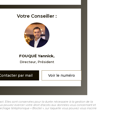
Votre Conseiller :
FOUQUÉ Yannick
,
Directeur, Président
Contacter par mail
Voir le numéro
. Elles sont conservées pour la durée nécessaire à la gestion de la
 vous pouvez exercer votre droit d'accès aux données vous concernant et
hage téléphonique « Bloctel », sur laquelle vous pouvez vous inscrire