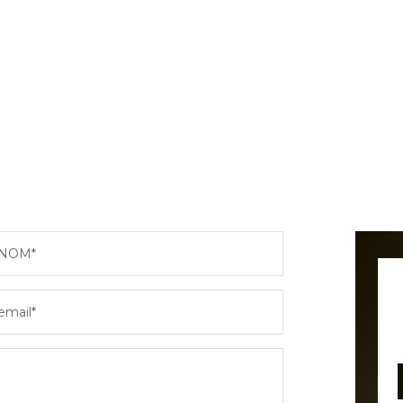
NOM*
email*