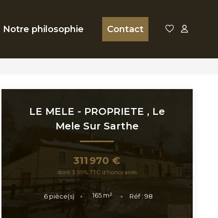
Notre philosophie
Contact
LE MELE - PROPRIETE
,
Le
Mele Sur Sarthe
311 970 €
dont 3,99% TTC d'honoraires
165
m²
6
pièce(s)
Réf :
98