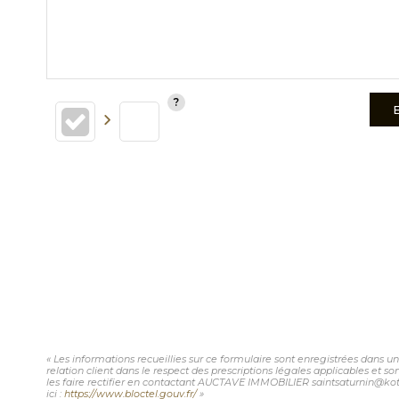
« Les informations recueillies sur ce formulaire sont enregistrées dans
relation client dans le respect des prescriptions légales applicables et 
les faire rectifier en contactant AUCTAVE IMMOBILIER saintsaturnin@kote
ici :
https://www.bloctel.gouv.fr/
»