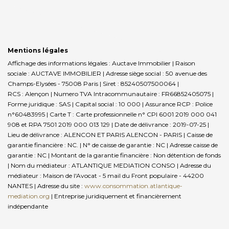
Mentions légales
Affichage des informations légales : Auctave Immobilier | Raison
sociale : AUCTAVE IMMOBILIER | Adresse siège social : 50 avenue des
Champs-Elysées - 75008 Paris | Siret : 85240507500064 |
RCS : Alençon | Numero TVA Intracommunautaire : FR66852405075 |
Forme juridique : SAS | Capital social : 10 000 | Assurance RCP : Police
n°60483995 |
Carte T : Carte professionnelle n° CPI 6001 2019 000 041
908 et RPA 7501 2019 000 013 129 | Date de délivrance : 2019-07-25 |
Lieu de délivrance : ALENCON ET PARIS ALENCON - PARIS | Caisse de
garantie financière : NC. | N° de caisse de garantie : NC | Adresse caisse de
garantie : NC | Montant de la garantie financière : Non détention de fonds
| Nom du médiateur : ATLANTIQUE MEDIATION CONSO | Adresse du
médiateur : Maison de l'Avocat - 5 mail du Front populaire - 44200
NANTES | Adresse du site :
www.consommation.atlantique-
mediation.org
|
Entreprise juridiquement et financièrement
indépendante