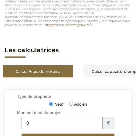
relation client dans le respect des prescriptions légales applicables et sont
destinées à nos conseillers Conformément à la loi « informatique et libertés
», vous pouvez exercer votre droit d'accès aux données vous concernant et
les faire rectifier en contactant AUCTAVE IMMOBILIER
saintsaturnin@kotemaison.com. Nous vous informons de l'existence de la
liste d'opposition au démarchage téléphonique « Bloctel », sur laquelle vous
pouvez vous inscrire ici :
https://www.bloctel.gouv.fr/
»
Les calculatrices
Calcul Frais de notaire
Calcul capacité d'em