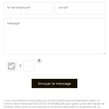
N° de téléphone*
email*
Message*
Envoyer le message
« Les informations recueillies sur ce formulaire sont enregistrées dans un
fichier informatisé par AUCTAVE IMMOBILIER pour gérer votre demande de
contact. Elles sont conservées pour la durée nécessaire à la gestion de la