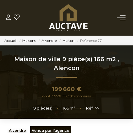
ACHETER
Accueil
Maisons
A vendre
Maison
Référence 77
ESTIMER
Maison de ville 9 pièce(s) 166 m2
,
BIENS VENDUS
Alencon
NOTRE AGENCE
199 660 €
dont 3,99% TTC d'honoraires
NOTRE PHILOSOPHIE
9
pièce(s)
•
166
m²
•
Réf : 77
CONTACT
A vendre
Vendu par l'agence