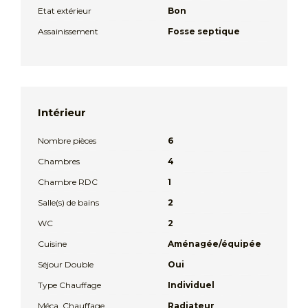
Etat extérieur
Bon
Assainissement
Fosse septique
Intérieur
Nombre pièces
6
Chambres
4
Chambre RDC
1
Salle(s) de bains
2
WC
2
Cuisine
Aménagée/équipée
Séjour Double
Oui
Type Chauffage
Individuel
Méca. Chauffage
Radiateur