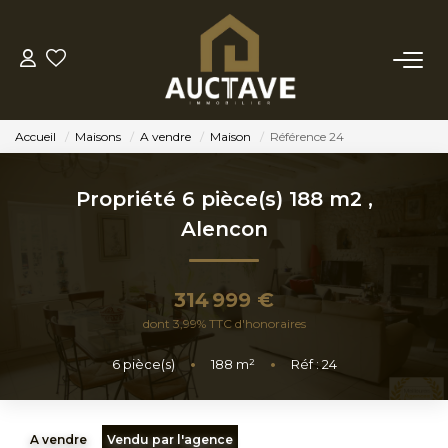
ACHETER
Accueil
Maisons
A vendre
Maison
Référence 24
ESTIMER
Propriété 6 pièce(s) 188 m2
,
BIENS VENDUS
Alencon
NOTRE AGENCE
314 999 €
dont 3,99% TTC d'honoraires
NOTRE PHILOSOPHIE
6
pièce(s)
•
188
m²
•
Réf : 24
CONTACT
A vendre
Vendu par l'agence