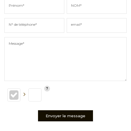
Prénom*
NOM*
N° de téléphone*
email*
Message*
Envoyer le message