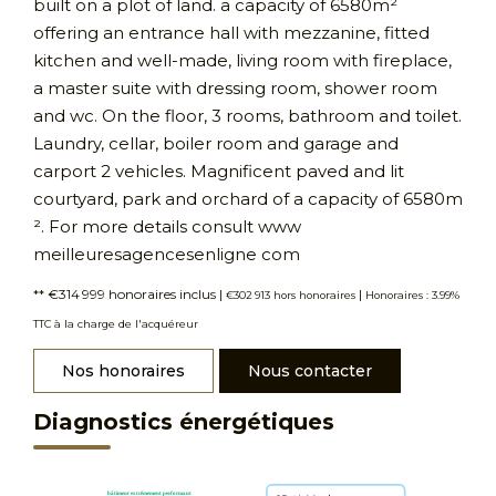
built on a plot of land. a capacity of 6580m²
offering an entrance hall with mezzanine, fitted
kitchen and well-made, living room with fireplace,
a master suite with dressing room, shower room
and wc. On the floor, 3 rooms, bathroom and toilet.
Laundry, cellar, boiler room and garage and
carport 2 vehicles. Magnificent paved and lit
courtyard, park and orchard of a capacity of 6580m
². For more details consult www
meilleuresagencesenligne com
** €314 999
honoraires inclus
|
|
€302 913
hors honoraires
Honoraires : 3.99%
TTC à la charge de l'acquéreur
Nos honoraires
Nous contacter
Diagnostics énergétiques