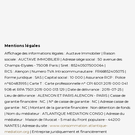
Mentions légales
Affichage des informations légales : Auctave Immobilier | Raison
sociale : AUCTAVE IMMOBILIER | Adresse siège social : 50 avenue des
Champs-Elysées - 75008 Paris | Siret : 85240507500064 |
RCS : Alençon | Numero TVA Intracommunautaire : FR66852405075 |
Forme juridique : SAS | Capital social : 10 000 | Assurance RCP : Police
n°60483995 |
Carte T : Carte professionnelle n° CPI 6001 2019 000 041
908 et RPA 7501 2019 000 013 129 | Date de délivrance : 2019-07-25 |
Lieu de délivrance : ALENCON ET PARIS ALENCON - PARIS | Caisse de
garantie financière : NC. | N° de caisse de garantie : NC | Adresse caisse de
garantie : NC | Montant de la garantie financière : Non détention de fonds
| Nom du médiateur : ATLANTIQUE MEDIATION CONSO | Adresse du
médiateur : Maison de l'Avocat - 5 mail du Front populaire - 44200
NANTES | Adresse du site :
www.consommation.atlantique-
mediation.org
|
Entreprise juridiquement et financièrement