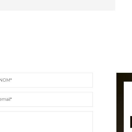
NOM*
email*