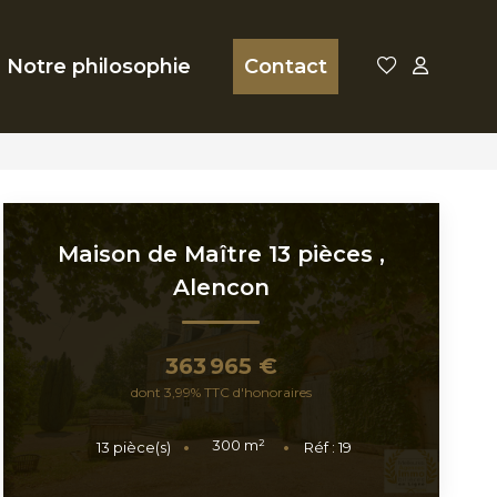
Notre philosophie
Contact
Maison de Maître 13 pièces
,
Alencon
363 965 €
dont 3,99% TTC d'honoraires
300
m²
13
pièce(s)
Réf :
19