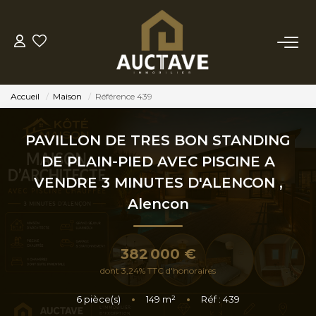
ACHETER
Accueil
Maison
Référence 439
ESTIMER
PAVILLON DE TRES BON STANDING
BIENS VENDUS
DE PLAIN-PIED AVEC PISCINE A
VENDRE 3 MINUTES D'ALENCON
,
NOTRE AGENCE
Alencon
NOTRE PHILOSOPHIE
382 000 €
dont 3,24% TTC d'honoraires
CONTACT
6
pièce(s)
•
149
m²
•
Réf : 439