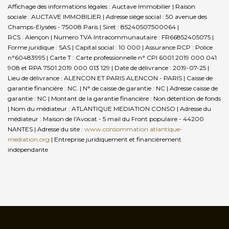
Affichage des informations légales : Auctave Immobilier | Raison
sociale : AUCTAVE IMMOBILIER | Adresse siège social : 50 avenue des
Champs-Elysées - 75008 Paris | Siret : 85240507500064 |
RCS : Alençon | Numero TVA Intracommunautaire : FR66852405075 |
Forme juridique : SAS | Capital social : 10 000 | Assurance RCP : Police
n°60483995 |
Carte T : Carte professionnelle n° CPI 6001 2019 000 041
908 et RPA 7501 2019 000 013 129 | Date de délivrance : 2019-07-25 |
Lieu de délivrance : ALENCON ET PARIS ALENCON - PARIS | Caisse de
garantie financière : NC. | N° de caisse de garantie : NC | Adresse caisse de
garantie : NC | Montant de la garantie financière : Non détention de fonds
| Nom du médiateur : ATLANTIQUE MEDIATION CONSO | Adresse du
médiateur : Maison de l'Avocat - 5 mail du Front populaire - 44200
NANTES | Adresse du site :
www.consommation.atlantique-
mediation.org
|
Entreprise juridiquement et financièrement
indépendante