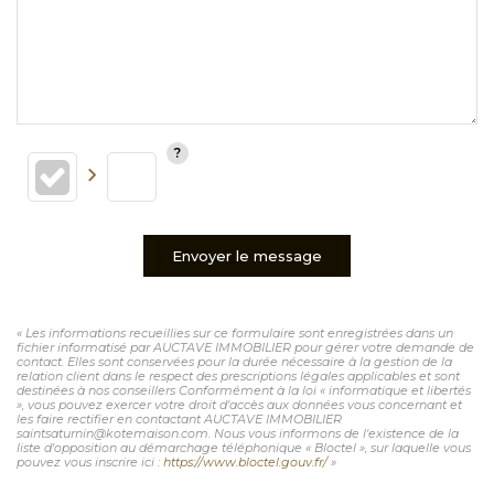
Envoyer le message
« Les informations recueillies sur ce formulaire sont enregistrées dans un
fichier informatisé par AUCTAVE IMMOBILIER pour gérer votre demande de
contact. Elles sont conservées pour la durée nécessaire à la gestion de la
relation client dans le respect des prescriptions légales applicables et sont
destinées à nos conseillers Conformément à la loi « informatique et libertés
», vous pouvez exercer votre droit d'accès aux données vous concernant et
les faire rectifier en contactant AUCTAVE IMMOBILIER
saintsaturnin@kotemaison.com. Nous vous informons de l'existence de la
liste d'opposition au démarchage téléphonique « Bloctel », sur laquelle vous
pouvez vous inscrire ici :
https://www.bloctel.gouv.fr/
»