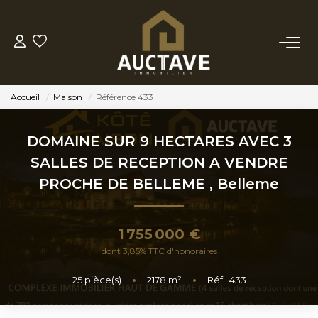
ACHETER
Accueil
Maison
Référence 433
ESTIMER
DOMAINE SUR 9 HECTARES AVEC 3
BIENS VENDUS
SALLES DE RECEPTION A VENDRE
PROCHE DE BELLEME
,
Belleme
NOTRE AGENCE
1 755 000 €
NOTRE PHILOSOPHIE
dont 3,85% TTC d'honoraires
25
pièce(s)
•
2178
m²
•
Réf : 433
CONTACT