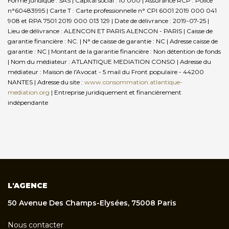
Forme juridique : SAS | Capital social : 10 000 | Assurance RCP : Police
n°60483995 |
Carte T : Carte professionnelle n° CPI 6001 2019 000 041
908 et RPA 7501 2019 000 013 129 | Date de délivrance : 2019-07-25 |
Lieu de délivrance : ALENCON ET PARIS ALENCON - PARIS | Caisse de
garantie financière : NC. | N° de caisse de garantie : NC | Adresse caisse de
garantie : NC | Montant de la garantie financière : Non détention de fonds
| Nom du médiateur : ATLANTIQUE MEDIATION CONSO | Adresse du
médiateur : Maison de l'Avocat - 5 mail du Front populaire - 44200
NANTES | Adresse du site :
www.consommation.atlantique-
mediation.org
|
Entreprise juridiquement et financièrement
indépendante
L'AGENCE
50 Avenue Des Champs-Elysées, 75008 Paris
Nous contacter