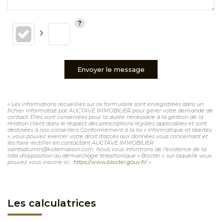
Envoyer le message
« Les informations recueillies sur ce formulaire sont enregistrées dans un
fichier informatisé par AUCTAVE IMMOBILIER pour gérer votre demande de
contact. Elles sont conservées pour la durée nécessaire à la gestion de la
relation client dans le respect des prescriptions légales applicables et sont
destinées à nos conseillers Conformément à la loi « informatique et libertés
», vous pouvez exercer votre droit d'accès aux données vous concernant et
les faire rectifier en contactant AUCTAVE IMMOBILIER
saintsaturnin@kotemaison.com. Nous vous informons de l'existence de la
liste d'opposition au démarchage téléphonique « Bloctel », sur laquelle vous
pouvez vous inscrire ici :
https://www.bloctel.gouv.fr/
»
Les calculatrices