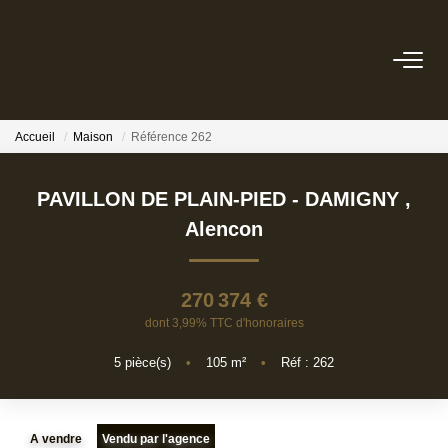
ACHETER
Accueil
Maison
Référence 262
ESTIMER
PAVILLON DE PLAIN-PIED - DAMIGNY
,
BIENS VENDUS
Alencon
NOTRE AGENCE
270 374 €
dont 3,99% TTC d'honoraires
NOTRE PHILOSOPHIE
5
pièce(s)
•
105
m²
•
Réf : 262
CONTACT
A vendre
Vendu par l'agence