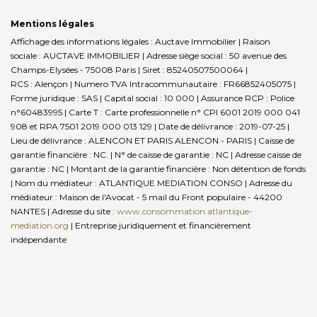
Mentions légales
Affichage des informations légales : Auctave Immobilier | Raison
sociale : AUCTAVE IMMOBILIER | Adresse siège social : 50 avenue des
Champs-Elysées - 75008 Paris | Siret : 85240507500064 |
RCS : Alençon | Numero TVA Intracommunautaire : FR66852405075 |
Forme juridique : SAS | Capital social : 10 000 | Assurance RCP : Police
n°60483995 |
Carte T : Carte professionnelle n° CPI 6001 2019 000 041
908 et RPA 7501 2019 000 013 129 | Date de délivrance : 2019-07-25 |
Lieu de délivrance : ALENCON ET PARIS ALENCON - PARIS | Caisse de
garantie financière : NC. | N° de caisse de garantie : NC | Adresse caisse de
garantie : NC | Montant de la garantie financière : Non détention de fonds
| Nom du médiateur : ATLANTIQUE MEDIATION CONSO | Adresse du
médiateur : Maison de l'Avocat - 5 mail du Front populaire - 44200
NANTES | Adresse du site :
www.consommation.atlantique-
mediation.org
|
Entreprise juridiquement et financièrement
indépendante