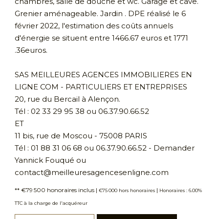
chambres, salle de douche et wc. Garage et cave.
Grenier aménageable. Jardin . DPE réalisé le 6
février 2022, l'estimation des coûts annuels
d'énergie se situent entre 1466.67 euros et 1771
.36euros.
SAS MEILLEURES AGENCES IMMOBILIERES EN
LIGNE COM - PARTICULIERS ET ENTREPRISES
20, rue du Bercail à Alençon.
Tél : 02 33 29 95 38 ou 06.37.90.66.52
ET
11 bis, rue de Moscou - 75008 PARIS
Tél : 01 88 31 06 68 ou 06.37.90.66.52 - Demander
Yannick Fouqué ou
contact@meilleuresagencesenligne.com
** €79 500
honoraires inclus
|
|
€75 000
hors honoraires
Honoraires : 6.00%
TTC à la charge de l'acquéreur