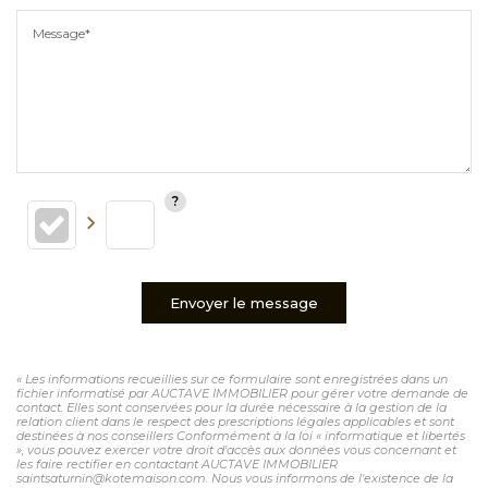
Message*
Envoyer le message
« Les informations recueillies sur ce formulaire sont enregistrées dans un
fichier informatisé par AUCTAVE IMMOBILIER pour gérer votre demande de
contact. Elles sont conservées pour la durée nécessaire à la gestion de la
relation client dans le respect des prescriptions légales applicables et sont
destinées à nos conseillers Conformément à la loi « informatique et libertés
», vous pouvez exercer votre droit d'accès aux données vous concernant et
les faire rectifier en contactant AUCTAVE IMMOBILIER
saintsaturnin@kotemaison.com. Nous vous informons de l'existence de la