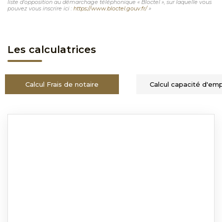
liste d'opposition au démarchage téléphonique « Bloctel », sur laquelle vous
pouvez vous inscrire ici :
https://www.bloctel.gouv.fr/
»
Les calculatrices
Calcul Frais de notaire
Calcul capacité d'em