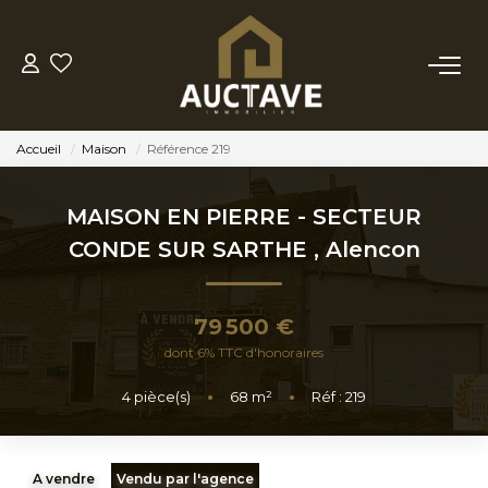
ACHETER
Accueil
Maison
Référence 219
ESTIMER
MAISON EN PIERRE - SECTEUR
BIENS VENDUS
CONDE SUR SARTHE
,
Alencon
NOTRE AGENCE
79 500 €
dont 6% TTC d'honoraires
NOTRE PHILOSOPHIE
4
pièce(s)
•
68
m²
•
Réf : 219
CONTACT
A vendre
Vendu par l'agence