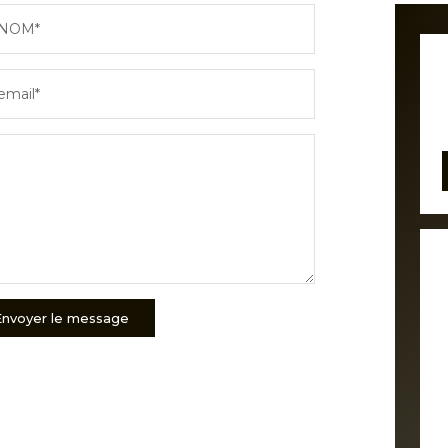
NOM*
email*
Envoyer le message