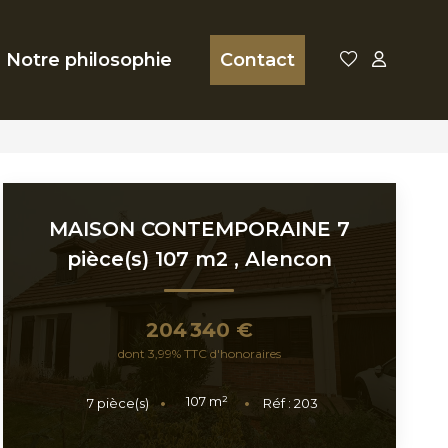
Notre philosophie
Contact
MAISON CONTEMPORAINE 7
pièce(s) 107 m2
,
Alencon
204 340 €
dont 3,99% TTC d'honoraires
107
m²
7
pièce(s)
Réf :
203