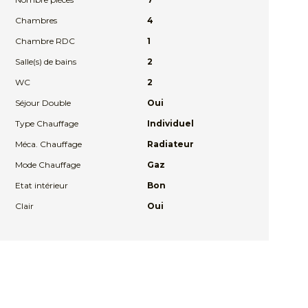
Chambres
4
Chambre RDC
1
Salle(s) de bains
2
WC
2
Séjour Double
Oui
Type Chauffage
Individuel
Méca. Chauffage
Radiateur
Mode Chauffage
Gaz
Etat intérieur
Bon
Clair
Oui