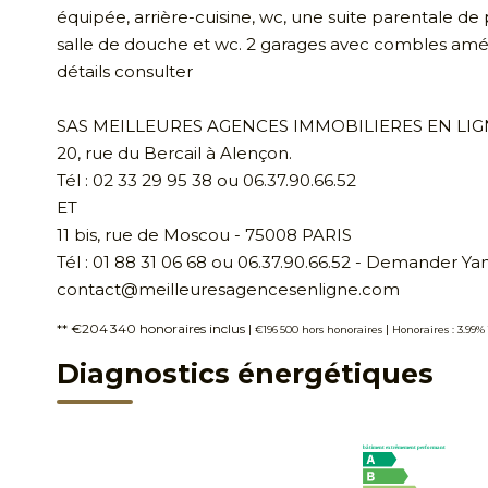
équipée, arrière-cuisine, wc, une suite parentale de 
salle de douche et wc. 2 garages avec combles amé
détails consulter
SAS MEILLEURES AGENCES IMMOBILIERES EN LIG
20, rue du Bercail à Alençon.
Tél : 02 33 29 95 38 ou 06.37.90.66.52
ET
11 bis, rue de Moscou - 75008 PARIS
Tél : 01 88 31 06 68 ou 06.37.90.66.52 - Demander Y
contact@meilleuresagencesenligne.com
** €204 340
honoraires inclus
|
|
€196 500
hors honoraires
Honoraires : 3.99%
Diagnostics énergétiques