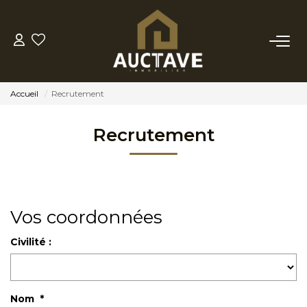
ACHETER
Accueil
Recrutement
ESTIMER
Recrutement
BIENS VENDUS
NOTRE AGENCE
Vos coordonnées
NOTRE PHILOSOPHIE
Civilité :
CONTACT
Nom *