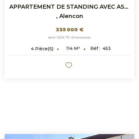
APPARTEMENT DE STANDING AVEC ASCENSEUR ET CLIMATISATION-...
,
Alencon
335 000 €
dont 1,52% TTC d'honoraires
114
M²
Réf :
453
4
Pièce(s)