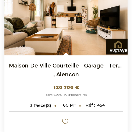
Maison De Ville Courteille - Garage - Terrain Arboré 411 M²
,
Alencon
120 700 €
dont 4,96% TTC d'honoraires
60
M²
Réf :
454
3
Pièce(s)