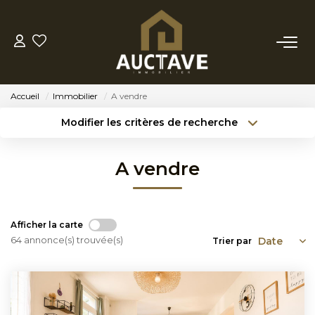
ACHETER
Accueil
Immobilier
A vendre
ESTIMER
Modifier les critères de recherche
Type de transaction
Localisation
Acheter
Localisation
BIENS VENDUS
A vendre
Type de bien
Sélectionnez...
Surface min
NOTRE AGENCE
Budget max
Référence
Afficher la carte
NOTRE PHILOSOPHIE
64 annonce(s) trouvée(s)
Trier par
Créer une alerte
Plus de critères
CONTACT