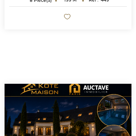
199
M²
Réf :
449
8
Pièce(s)