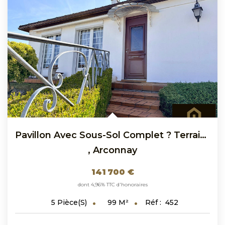
Pavillon Avec Sous-Sol Complet ? Terrain Arboré 579 M² ?...
,
Arconnay
141 700 €
dont 4,96% TTC d'honoraires
99
M²
Réf :
452
5
Pièce(s)