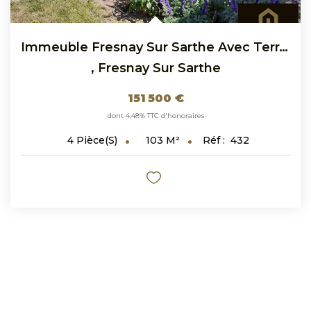
Immeuble Fresnay Sur Sarthe Avec Terrain En Bordure De...
,
Fresnay Sur Sarthe
151 500 €
dont 4,48% TTC d'honoraires
103
M²
Réf :
432
4
Pièce(s)