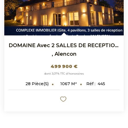
DOMAINE Avec 2 SALLES DE RECEPTION - 20 CHAMBRES A VENDRE
,
Alencon
499 900 €
dont 3,07% TTC d'honoraires
1067
M²
Réf :
445
28
Pièce(s)