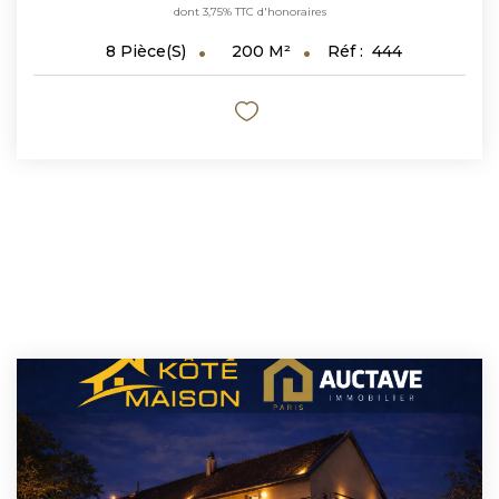
dont 3,75% TTC d'honoraires
200
M²
Réf :
444
8
Pièce(s)