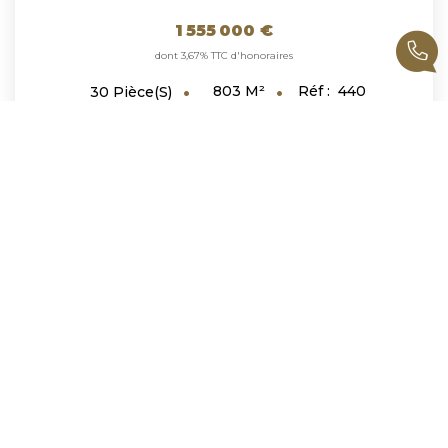
1 555 000 €
dont 3,67% TTC d'honoraires
803
M²
Réf :
440
30
Pièce(s)
1
2
3
4
5
...
8
Suivante