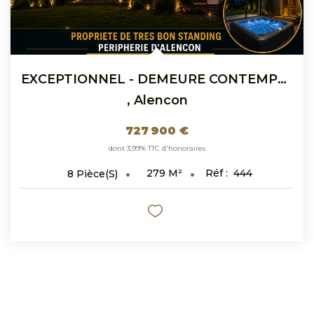
EXCEPTIONNEL - DEMEURE CONTEMPORAINE AVEC PISCINE...
,
Alencon
727 900 €
dont 3,99% TTC d'honoraires
279
M²
Réf :
444
8
Pièce(s)